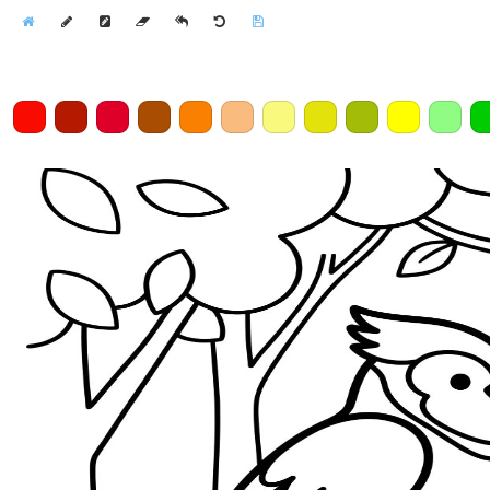
Home
Draw
Pencil
Eraser
Undo
Clear
Save