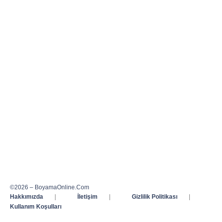
©2026 – BoyamaOnline.Com
Hakkımızda
|
İletişim
|
Gizlilik Politikası
|
Kullanım Koşulları