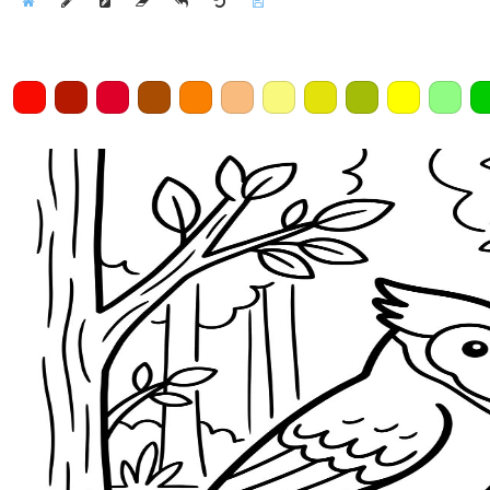
Home
Draw
Pencil
Eraser
Undo
Clear
Save