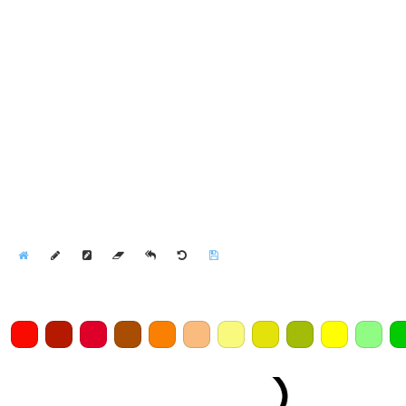
Home
Draw
Pencil
Eraser
Undo
Clear
Save