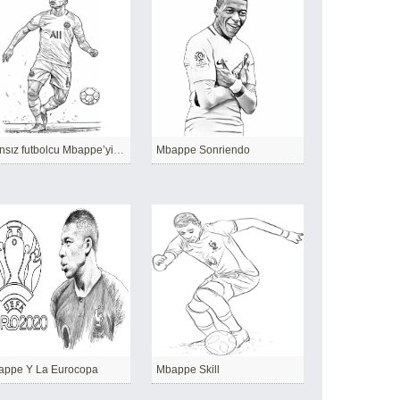
Fransız futbolcu Mbappe’yi çizin
Mbappe Sonriendo
appe Y La Eurocopa
Mbappe Skill