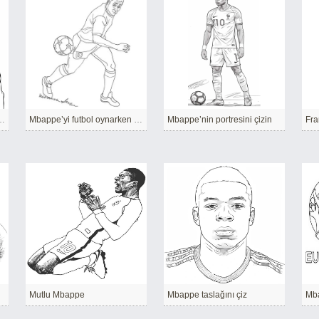
it bir şekilde çizin
Mbappe’yi futbol oynarken çizin
Mbappe’nin portresini çizin
Mutlu Mbappe
Mbappe taslağını çiz
Mb