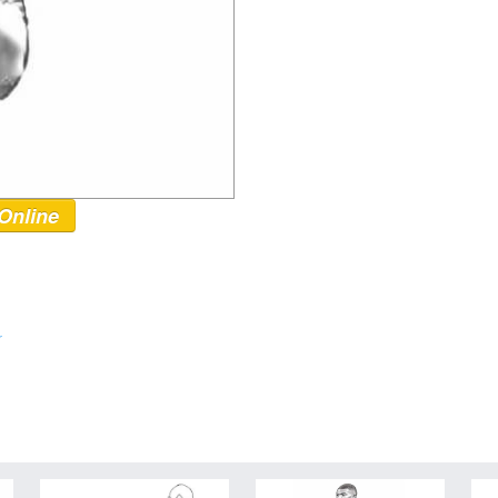
Online
r