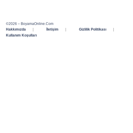
©2026 – BoyamaOnline.Com
Hakkımızda
|
İletişim
|
Gizlilik Politikası
|
Kullanım Koşulları