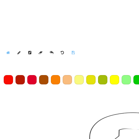
Home
Draw
Pencil
Eraser
Undo
Clear
Save