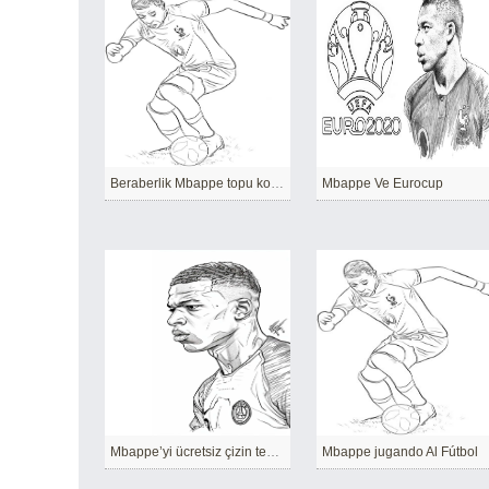
Beraberlik Mbappe topu koruyor
Mbappe Ve Eurocup
Mbappe’yi ücretsiz çizin temel
Mbappe jugando Al Fútbol