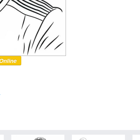
Online
r