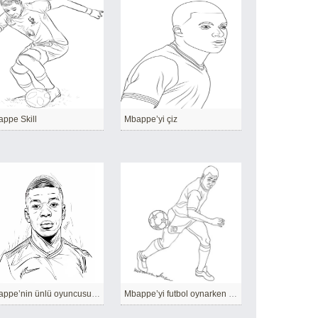
ppe Skill
Mbappe’yi çiz
Mbappe’nin ünlü oyuncusunu çizin
Mbappe’yi futbol oynarken çizin