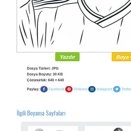
Yazdır
Boya 
Dosya Türleri: JPG
Dosya Boyutu: 30 KB
Çözünürlük:
640 × 640
Paylaş:
Facebook
Pinterest
Instagram
Twitte
İlgili Boyama Sayfaları