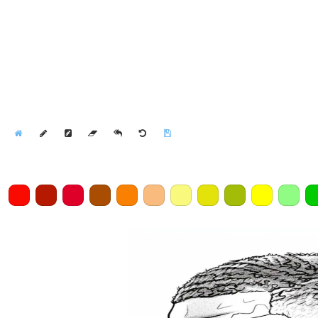
Home
Draw
Pencil
Eraser
Undo
Clear
Save