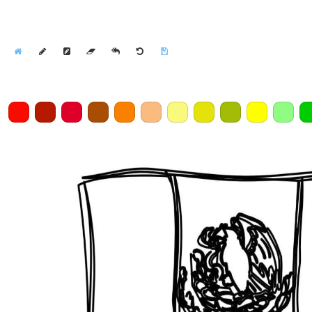
Home
Draw
Pencil
Eraser
Undo
Clear
Save