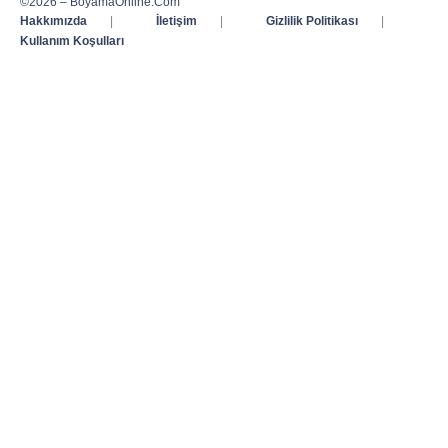
©2026 – BoyamaOnline.Com
Hakkımızda
|
İletişim
|
Gizlilik Politikası
|
Kullanım Koşulları