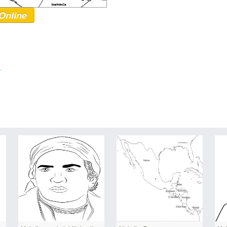
Online
r