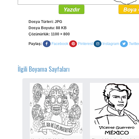
Yazdır
Boya 
Dosya Türleri: JPG
Dosya Boyutu: 88 KB
Çözünürlük:
1100 × 800
Paylaş:
Facebook
Pinterest
Instagram
Twitte
İlgili Boyama Sayfaları