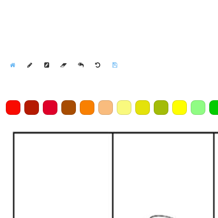
Home
Draw
Pencil
Eraser
Undo
Clear
Save