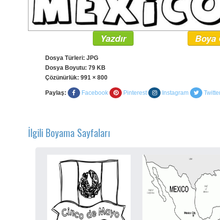
Yazdır
Boya 
Dosya Türleri: JPG
Dosya Boyutu: 79 KB
Çözünürlük:
991 × 800
Paylaş:
Facebook
Pinterest
Instagram
Twitte
İlgili Boyama Sayfaları