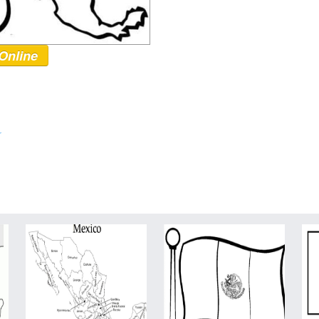
Online
r