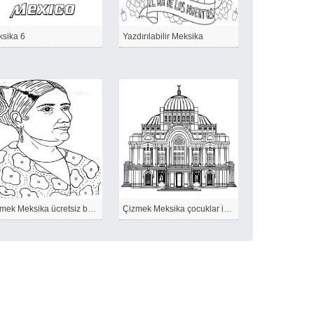
sika 6
Yazdırılabilir Meksika
Çizmek Meksika ücretsiz basit
Çizmek Meksika çocuklar için temel