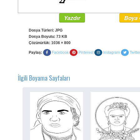
Yazdır
Boya 
Dosya Türleri: JPG
Dosya Boyutu: 73 KB
Çözünürlük:
1036 × 800
Paylaş:
Facebook
Pinterest
Instagram
Twitte
İlgili Boyama Sayfaları