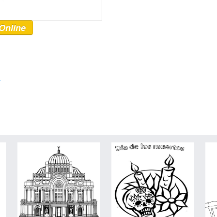
Online
r