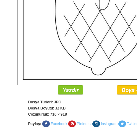
Yazdır
Boya 
Dosya Türleri: JPG
Dosya Boyutu: 32 KB
Çözünürlük:
710 × 918
Paylaş:
Facebook
Pinterest
Instagram
Twitte