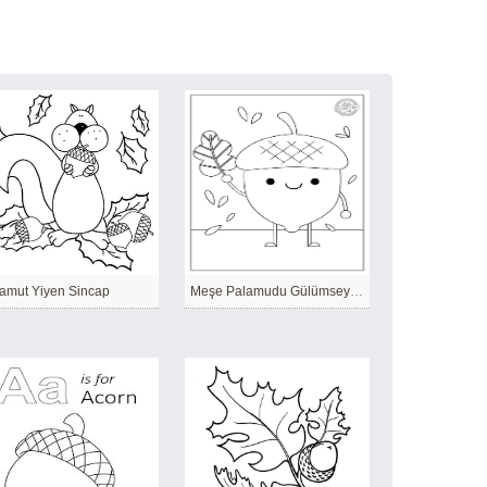
amut Yiyen Sincap
Meşe Palamudu Gülümseyerek