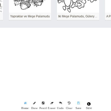
Yapraklar ve Meşe Palamudu
Iki Meşe Palamudu, Güleryüzlü
A P
Size
Home
Draw
Pencil
Eraser
Undo
Clear
Save