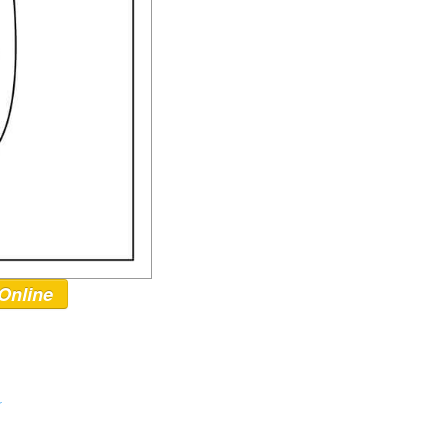
Online
r