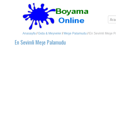
Anasayfa
/
Gıda & Meyveler
/
Meşe Palamudu
/
En Sevimli Meşe 
En Sevimli Meşe Palamudu