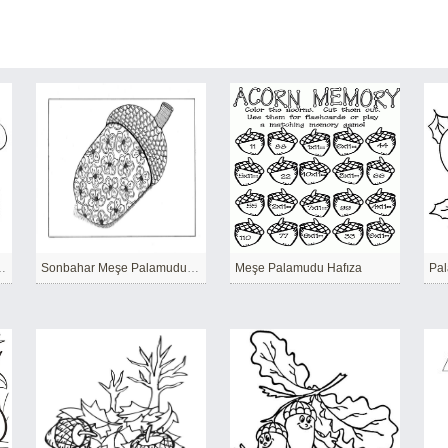
tan İki Yavru Sincap
Sonbahar Meşe Palamudu Yetişkin
Meşe Palamudu Hafıza
Pal