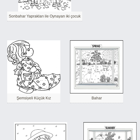
Sonbahar Yaprakları ile Oynayan iki çocuk
Şemsiyeli Küçük Kız
Bahar