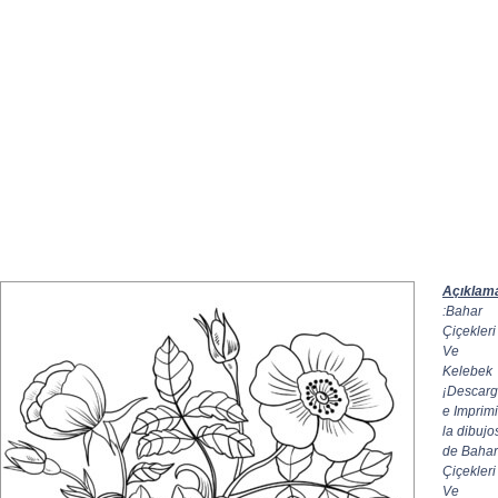
Açıklam
:Bahar
Çiçekleri
Ve
Kelebek
¡Descar
e Imprimi
la dibujo
de Bahar
Çiçekleri
Ve