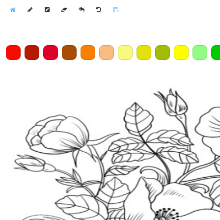
Home
Draw
Pencil
Eraser
Undo
Clear
Save