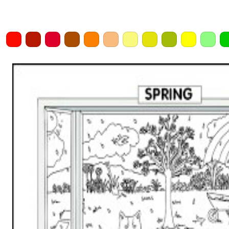
Home
Draw
Pencil
Eraser
Undo
Clear
Save