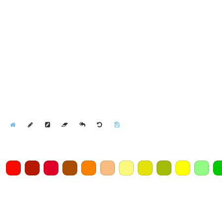
Home
Draw
Pencil
Eraser
Undo
Clear
Save