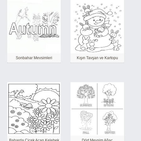
Sonbahar Mevsimleri
Kışın Tavşan ve Kartopu
Baharda Çiçek Açan Kelebek
Dört Mevsim Ağaç