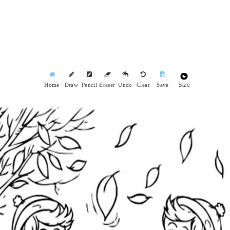
Size
Home
Draw
Pencil
Eraser
Undo
Clear
Save