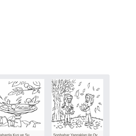
baharda Kuş ve Su
Sonbahar Yaprakları ile Oynayan iki çocuk