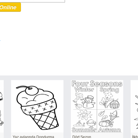
Online
r
Yaz aylarında Dondurma
Dört Sezon
İlk