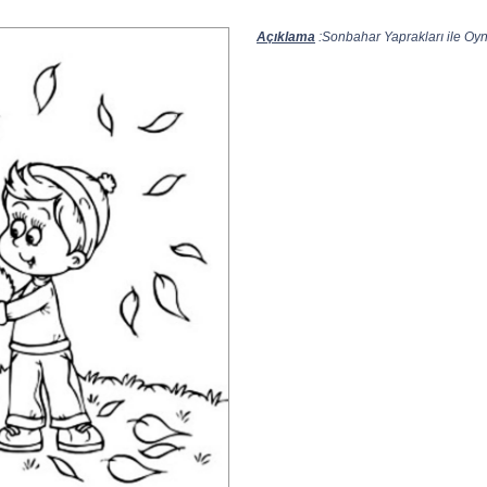
Açıklama
:Sonbahar Yaprakları ile Oyn