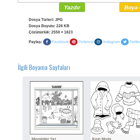
Yazdır
Boya 
Dosya Türleri: JPG
Dosya Boyutu: 226 KB
Çözünürlük:
2550 × 1823
Paylaş:
Facebook
Pinterest
Instagram
Twitte
İlgili Boyama Sayfaları
Mevsimler Yaz
Kışın Moda