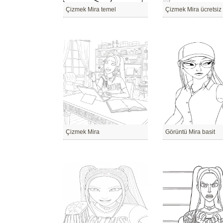
Çizmek Mira temel
Çizmek Mira
Görüntü Mira basit