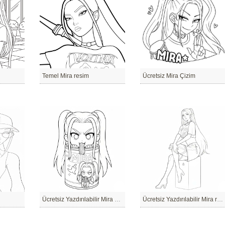
Temel Mira resim
Ücretsiz Mira Çizim
Ücretsiz Yazdırılabilir Mira Çizim
Ücretsiz Yazdırılabilir Mira resim