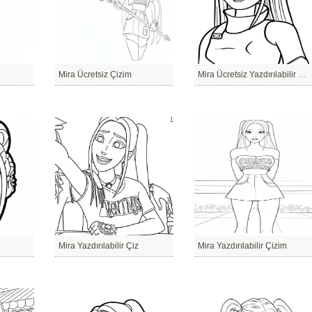
Mira Ücretsiz Çizim
Mira Ücretsiz Yazdırılabilir Çiz
Mira Yazdırılabilir Çiz
Mira Yazdırılabilir Çizim