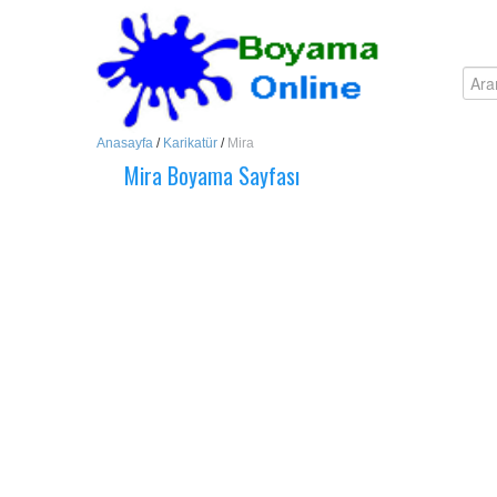
Anasayfa
/
Karikatür
/
Mira
Mira Boyama Sayfası