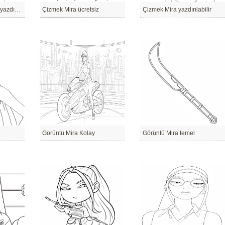
Çizmek Mira ücretsiz yazdırılabilir
Çizmek Mira ücretsiz
Çizmek Mira yazdırılabilir
Görüntü Mira Kolay
Görüntü Mira temel