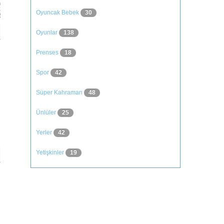
Oyuncak Bebek
30
Oyunlar
138
Prenses
18
Spor
42
Süper Kahraman
48
Ünlüler
25
Yerler
42
Yetişkinler
19