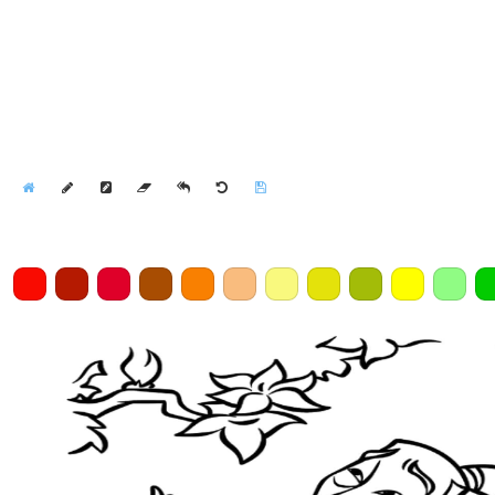
Home
Draw
Pencil
Eraser
Undo
Clear
Save