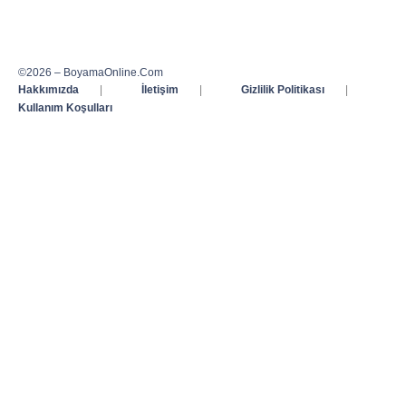
©2026 – BoyamaOnline.Com
Hakkımızda
|
İletişim
|
Gizlilik Politikası
|
Kullanım Koşulları