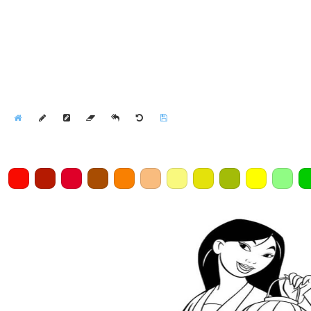
Home
Draw
Pencil
Eraser
Undo
Clear
Save