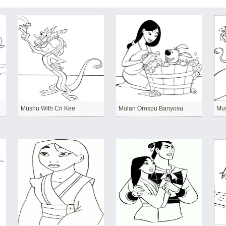
Mushu With Cri Kee
Mulan Orospu Banyosu
Mu