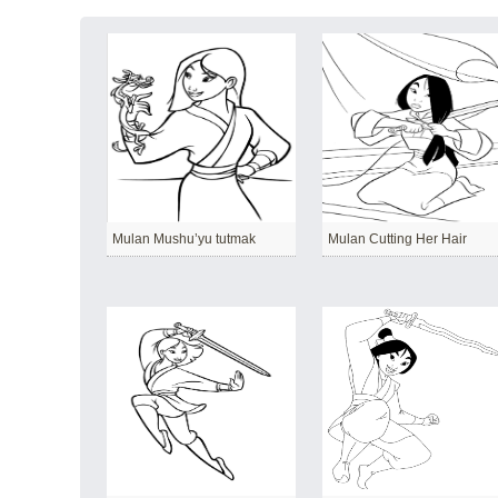
Mulan Mushu’yu tutmak
Mulan Cutting Her Hair