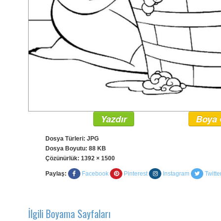
Yazdır
Boya 
Dosya Türleri: JPG
Dosya Boyutu: 88 KB
Çözünürlük:
1392 × 1500
Paylaş:
Facebook
Pinterest
Instagram
Twitte
İlgili Boyama Sayfaları