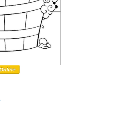
Online
r