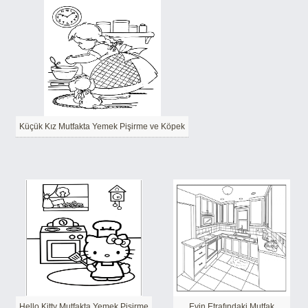
Küçük Kız Mutfakta Yemek Pişirme ve Köpek
Hello Kitty Mutfakta Yemek Pişirme
Evin Etrafındaki Mutfak