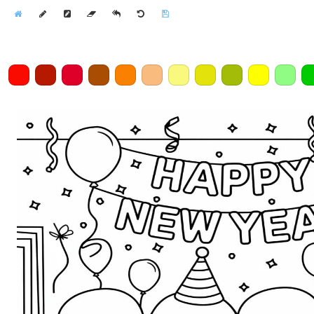
Home
Draw
Pencil
Eraser
Undo
Clear
Save