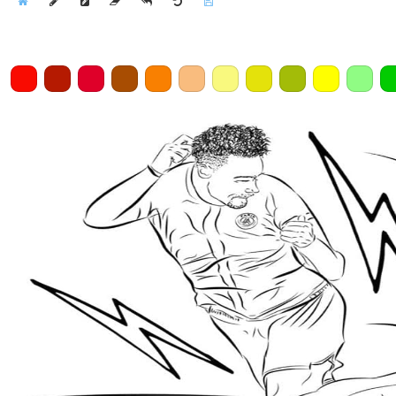
Home
Draw
Pencil
Eraser
Undo
Clear
Save