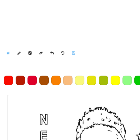
Home
Draw
Pencil
Eraser
Undo
Clear
Save