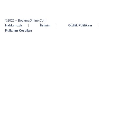
©2026 – BoyamaOnline.Com
Hakkımızda
|
İletişim
|
Gizlilik Politikası
|
Kullanım Koşulları