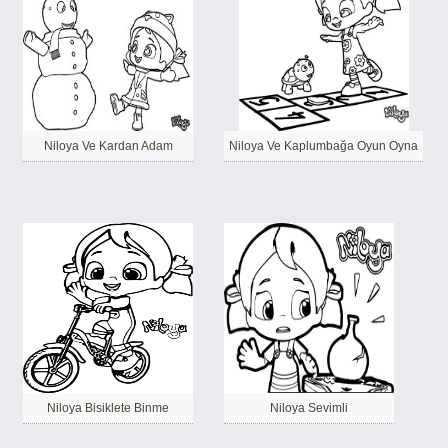
Niloya Ve Kardan Adam
Niloya Ve Kaplumbağa Oyun Oyna
Niloya Bisiklete Binme
Niloya Sevimli