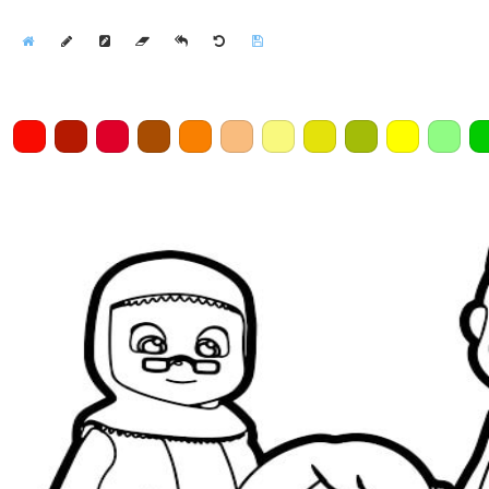
Home
Draw
Pencil
Eraser
Undo
Clear
Save