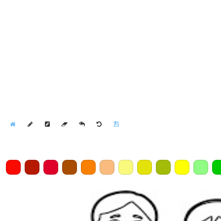
Home
Draw
Pencil
Eraser
Undo
Clear
Save