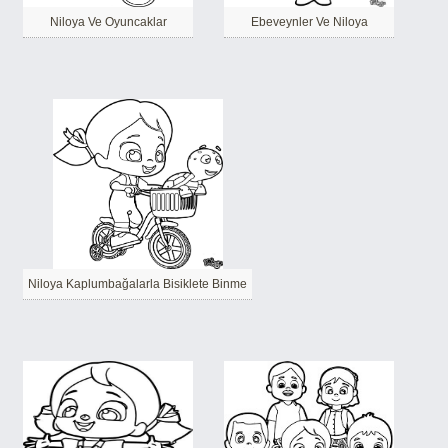
Niloya Ve Oyuncaklar
Ebeveynler Ve Niloya
Niloya Kaplumbağalarla Bisiklete Binme