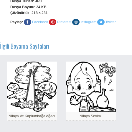
Dosya Türleri: JPG
Dosya Boyutu: 24 KB
Çözünürlük:
218 × 231
Paylaş:
Facebook
Pinterest
Instagram
Twitter
İlgili Boyama Sayfaları
Niloya Ve Kaplumbağa Ağacı
Niloya Sevimli