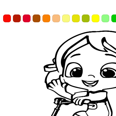
Home
Draw
Pencil
Eraser
Undo
Clear
Save