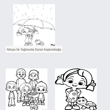
Niloya Ve Yağmurda Duran Kaplumbağa