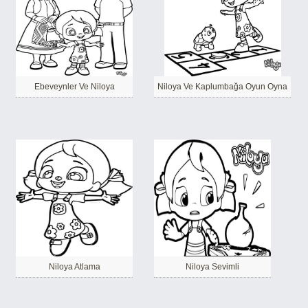
Ebeveynler Ve Niloya
Niloya Ve Kaplumbağa Oyun Oyna
Niloya Atlama
Niloya Sevimli