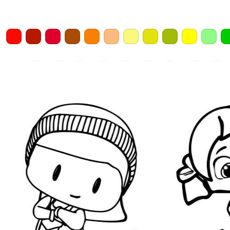
Home
Draw
Pencil
Eraser
Undo
Clear
Save