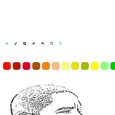
Home
Draw
Pencil
Eraser
Undo
Clear
Save