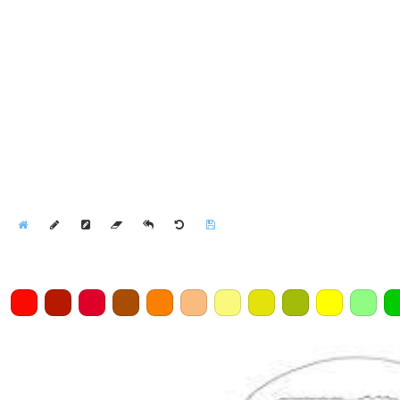
Home
Draw
Pencil
Eraser
Undo
Clear
Save