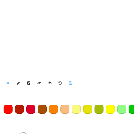
Home
Draw
Pencil
Eraser
Undo
Clear
Save