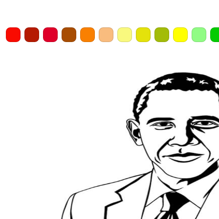
Home
Draw
Pencil
Eraser
Undo
Clear
Save