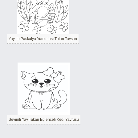
Yay ile Paskalya Yumurtası Tutan Tavşan
Sevimli Yay Takan Eğlenceli Kedi Yavrusu