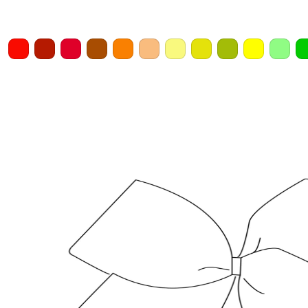
Home
Draw
Pencil
Eraser
Undo
Clear
Save