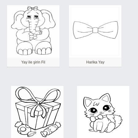
Yay ile şirin Fil
Harika Yay