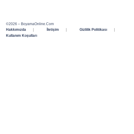
©2026 – BoyamaOnline.Com
Hakkımızda
|
İletişim
|
Gizlilik Politikası
|
Kullanım Koşulları