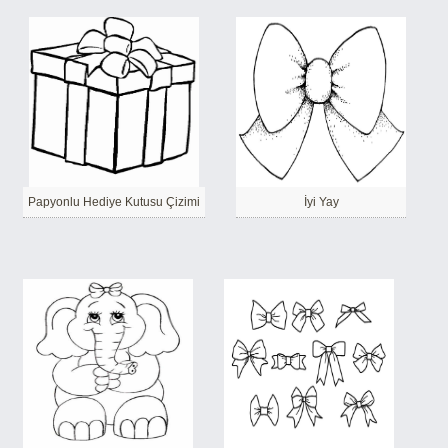
Papyonlu Hediye Kutusu Çizimi
İyi Yay