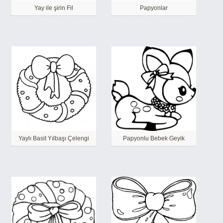
Yay ile şirin Fil
Papyonlar
Yaylı Basit Yılbaşı Çelengi
Papyonlu Bebek Geyik