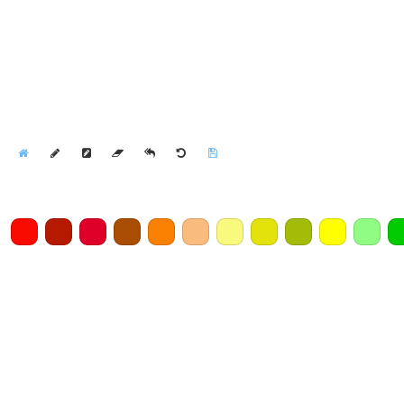
Home
Draw
Pencil
Eraser
Undo
Clear
Save