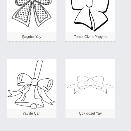
Şaşırtıcı Yay
Temel Çizim Papyon
Yay ile Çan
Çok güzel Yay