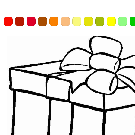
Home
Draw
Pencil
Eraser
Undo
Clear
Save