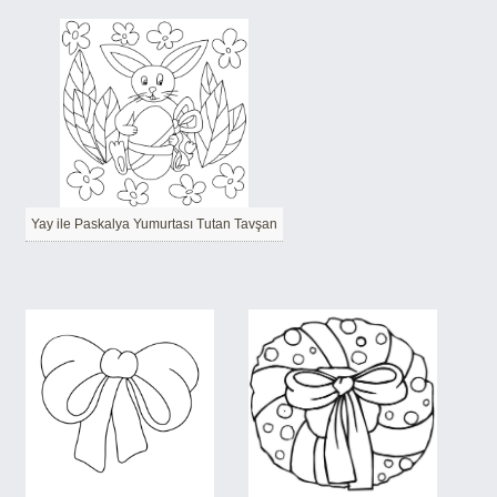
Yay ile Paskalya Yumurtası Tutan Tavşan