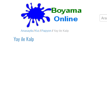
Anasayfa
/
Kız
/
Papyon
/
Yay ile Kalp
Yay ile Kalp