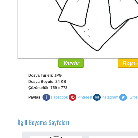
Yazdır
Boya 
Dosya Türleri: JPG
Dosya Boyutu: 24 KB
Çözünürlük:
759 × 773
Paylaş:
Facebook
Pinterest
Instagram
Twitte
İlgili Boyama Sayfaları