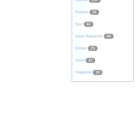
Oyunlar
137
Prenses
18
Spor
42
Süper Kahraman
48
Ünlüler
25
Yerler
42
Yetişkinler
19