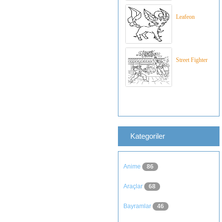
Leafeon
Street Fighter
Kategoriler
Anime
86
Araçlar
68
Bayramlar
46