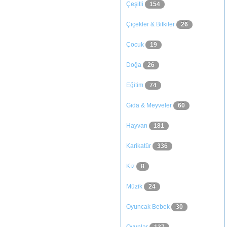
Çeşitli
154
Çiçekler & Bitkiler
26
Çocuk
19
Doğa
26
Eğitim
74
Gıda & Meyveler
60
Hayvan
181
Karikatür
336
Kız
8
Müzik
24
Oyuncak Bebek
30