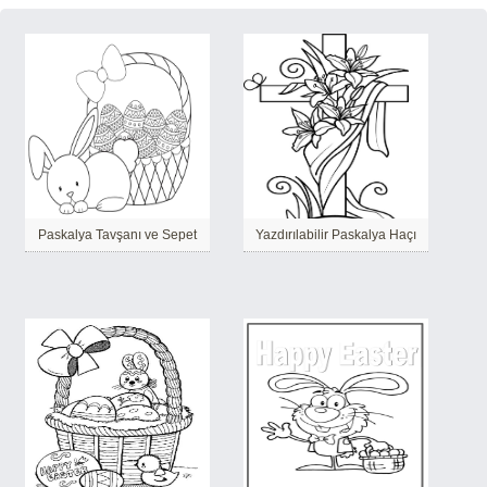
Paskalya Tavşanı ve Sepet
Yazdırılabilir Paskalya Haçı