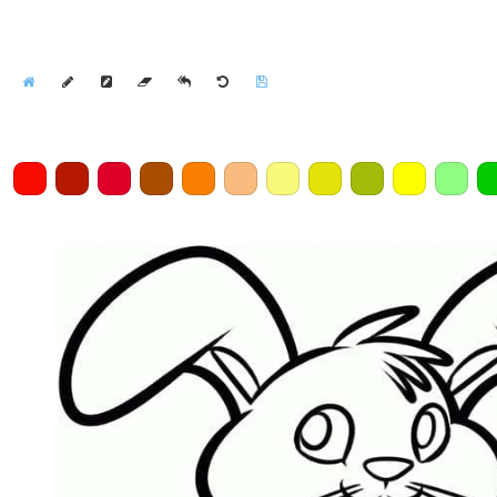
Home
Draw
Pencil
Eraser
Undo
Clear
Save