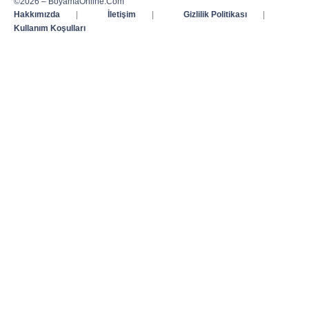
©2026 – BoyamaOnline.Com
Hakkımızda
|
İletişim
|
Gizlilik Politikası
|
Kullanım Koşulları