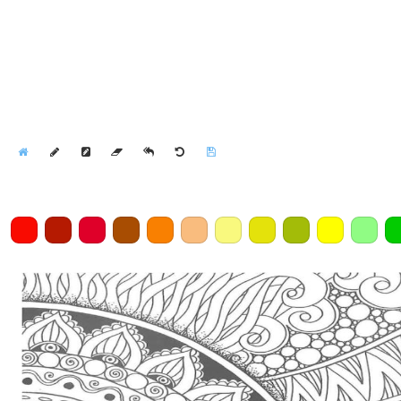
Home
Draw
Pencil
Eraser
Undo
Clear
Save