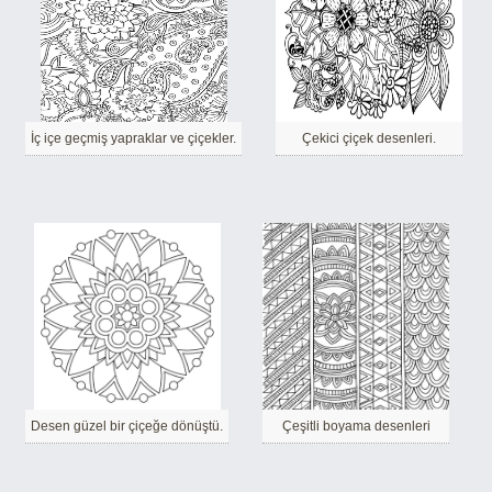
İç içe geçmiş yapraklar ve çiçekler.
Çekici çiçek desenleri.
Desen güzel bir çiçeğe dönüştü.
Çeşitli boyama desenleri