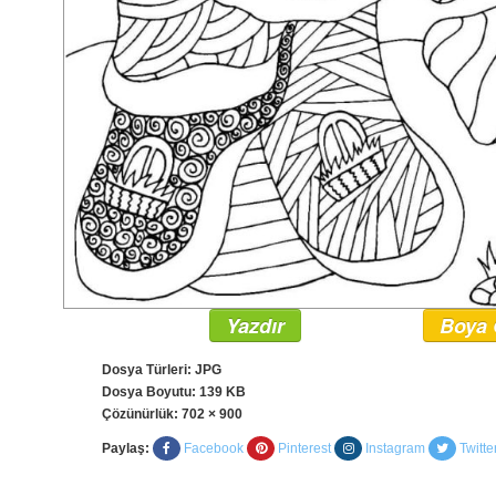
Yazdır
Boya 
Dosya Türleri: JPG
Dosya Boyutu: 139 KB
Çözünürlük:
702 × 900
Paylaş:
Facebook
Pinterest
Instagram
Twitte