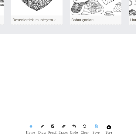
ınlatıyor
Desenlerdeki muhteşem kalp.
Bahar çanları
Har
Size
Home
Draw
Pencil
Eraser
Undo
Clear
Save