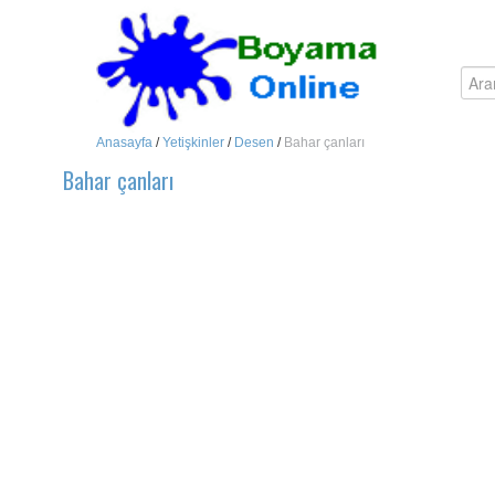
Anasayfa
/
Yetişkinler
/
Desen
/
Bahar çanları
Bahar çanları