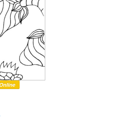
Online
r