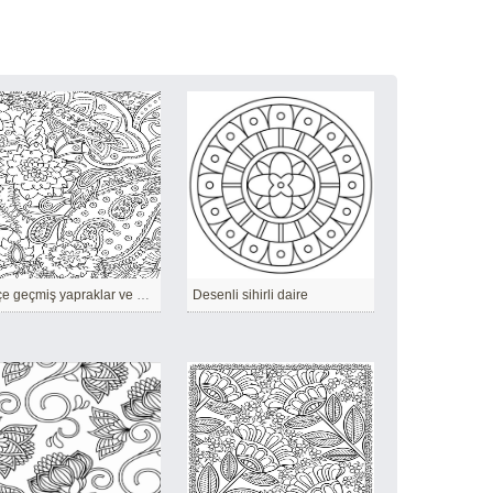
İç içe geçmiş yapraklar ve çiçekler.
Desenli sihirli daire