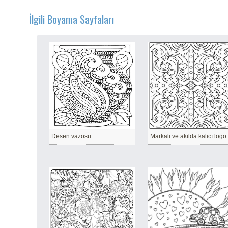
İlgili Boyama Sayfaları
Desen vazosu.
Markalı ve akılda kalıcı logo.