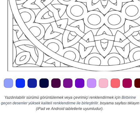
Yazdırılabilir sürümü görüntülemek veya çevrimiçi renklendirmek için
Birbirine
geçen desenler yüksek kaliteli renklendirme ile birleştirilir.
boyama sayfası tıklayın
(iPad ve Android tabletlerle uyumludur).