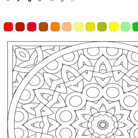
Home
Draw
Pencil
Eraser
Undo
Clear
Save