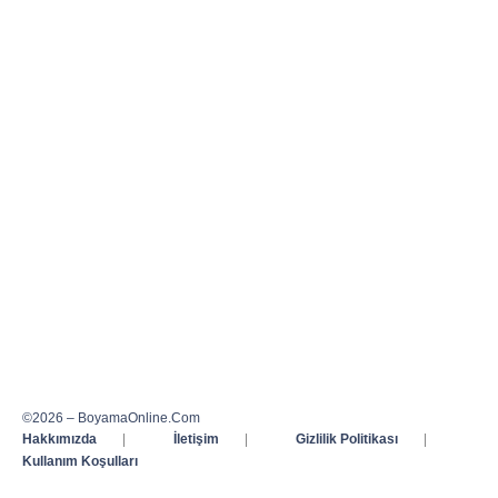
©2026 – BoyamaOnline.Com
Hakkımızda
|
İletişim
|
Gizlilik Politikası
|
Kullanım Koşulları