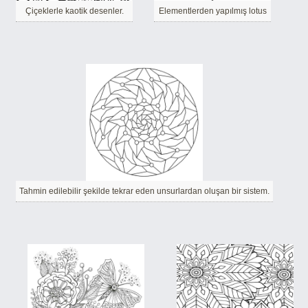
Çiçeklerle kaotik desenler.
Elementlerden yapılmış lotus
Tahmin edilebilir şekilde tekrar eden unsurlardan oluşan bir sistem.