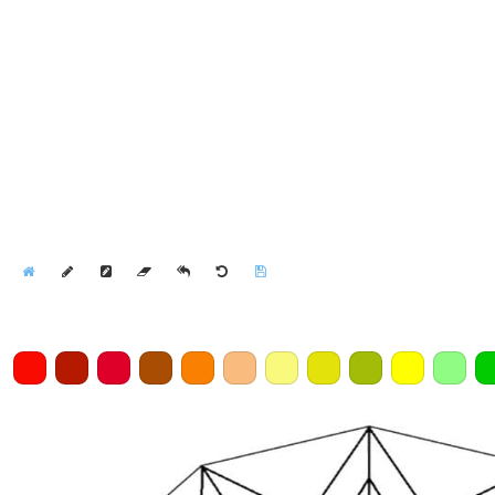
Home
Draw
Pencil
Eraser
Undo
Clear
Save