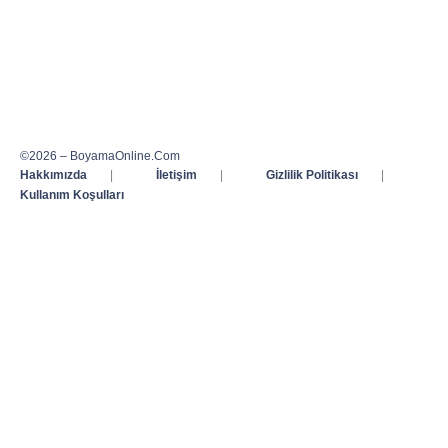
©2026 – BoyamaOnline.Com
Hakkımızda
|
İletişim
|
Gizlilik Politikası
|
Kullanım Koşulları