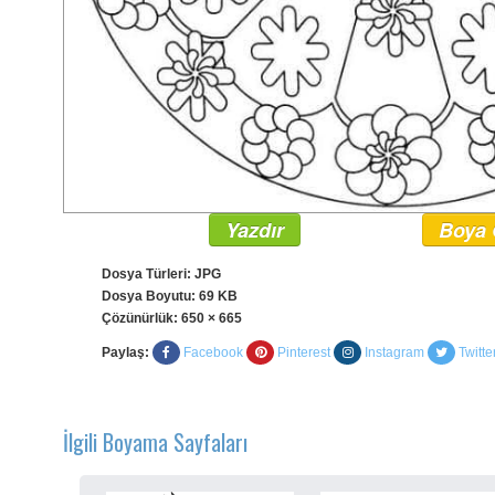
Yazdır
Boya 
Dosya Türleri: JPG
Dosya Boyutu: 69 KB
Çözünürlük:
650 × 665
Paylaş:
Facebook
Pinterest
Instagram
Twitte
İlgili Boyama Sayfaları