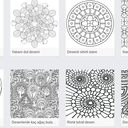
Yabani dut deseni
Desenli sihirli daire
Nar
Desenlerde kaç ağaç bulabilirsin
Renk tuhaf desen