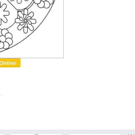
Online
r