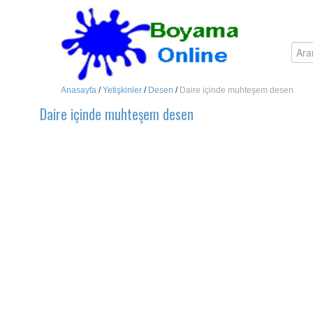
Anasayfa
/
Yetişkinler
/
Desen
/
Daire içinde muhteşem desen
Daire içinde muhteşem desen