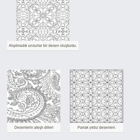
Alışılmadık unsurlar bir desen oluşturdu.
Desenlerin ateşli dilleri
Parlak yıldız desenleri.