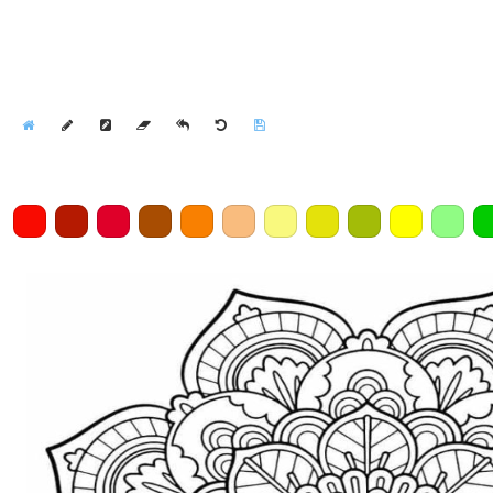
Home
Draw
Pencil
Eraser
Undo
Clear
Save