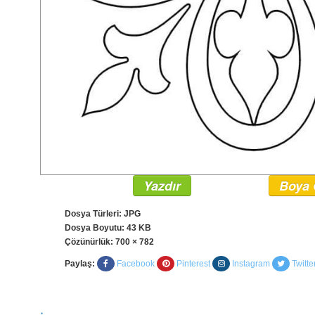
Yazdır
Boya 
Dosya Türleri: JPG
Dosya Boyutu: 43 KB
Çözünürlük:
700 × 782
Paylaş:
Facebook
Pinterest
Instagram
Twitte