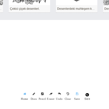
en oluşan desen
Çekici çiçek desenleri.
Desenlerdeki muhteşem kalp.
Size
Home
Draw
Pencil
Eraser
Undo
Clear
Save