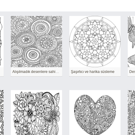
Alışılmadık desenlere sahip daireler.
Şaşırtıcı ve harika süsleme