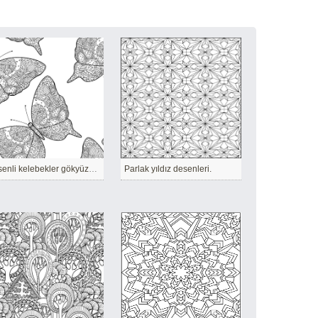
Desenli kelebekler gökyüzünde kanat çırpıyor
Parlak yıldız desenleri.