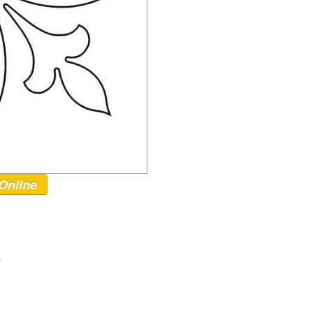
Online
r