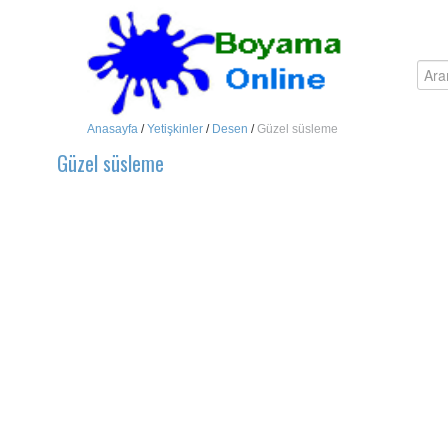
Anasayfa
/
Yetişkinler
/
Desen
/
Güzel süsleme
Güzel süsleme