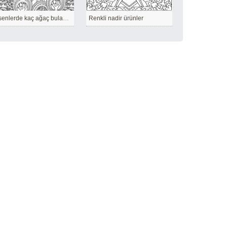
Desenlerde kaç ağaç bulabilirsin
Renkli nadir ürünler