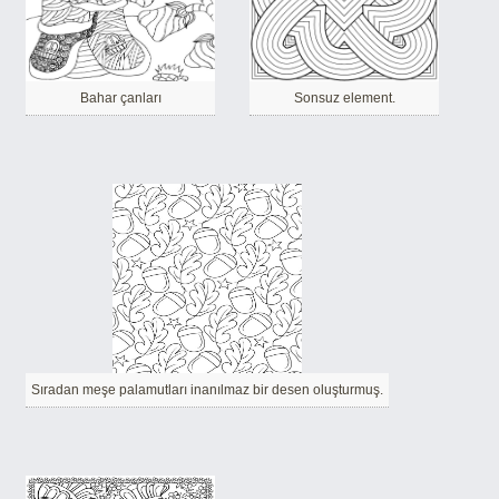
Bahar çanları
Sonsuz element.
Sıradan meşe palamutları inanılmaz bir desen oluşturmuş.