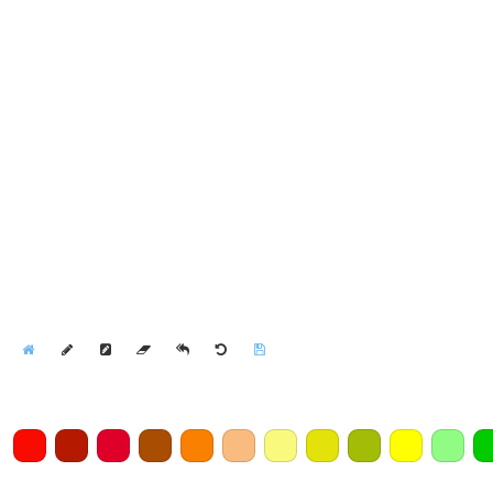
Home
Draw
Pencil
Eraser
Undo
Clear
Save