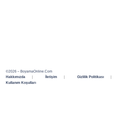
©2026 – BoyamaOnline.Com
Hakkımızda
|
İletişim
|
Gizlilik Politikası
|
Kullanım Koşulları