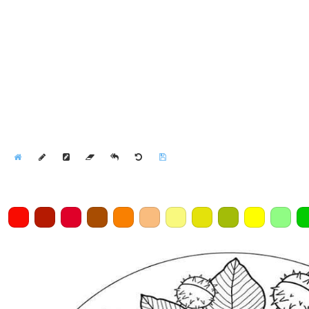
Home
Draw
Pencil
Eraser
Undo
Clear
Save