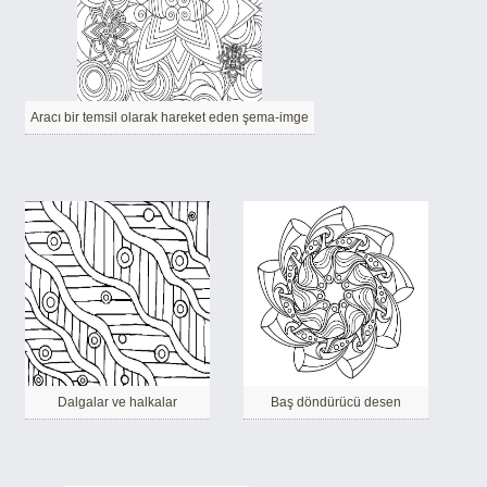
Aracı bir temsil olarak hareket eden şema-imge
Dalgalar ve halkalar
Baş döndürücü desen