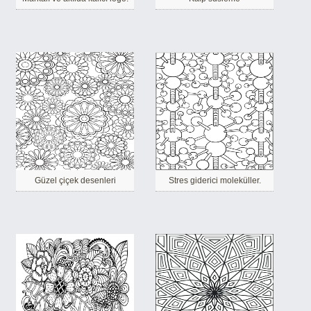
Güzel çiçek desenleri
Stres giderici moleküller.