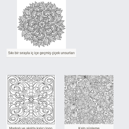
Sıkı bir sırayla iç içe geçmiş çiçek unsurları
Markalı ve akılda kalıcı logo.
Kalp süsleme